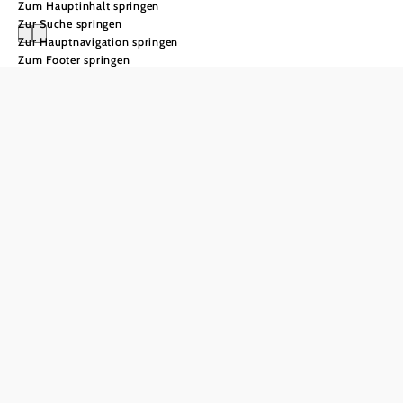
Zum Hauptinhalt springen
Zur Suche springen
Zur Hauptnavigation springen
Zum Footer springen
B2B-Bereich
B2B-Portal
Hier finden Sie alle
Basisinformationen für
touristische Betriebe,
Gemeinden & Co!
Touristische Partnerinnen