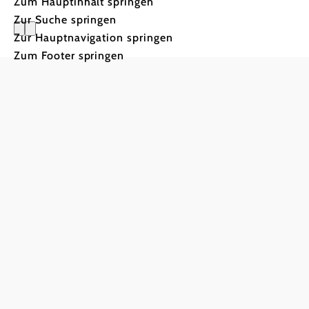
Zum Hauptinhalt springen
Zur Suche springen
Zur Hauptnavigation springen
Privatzim
Zum Footer springen
Sonnen-Zertifizi
“Privat zu Gast” steht für herzliche Gastfreundschaft,