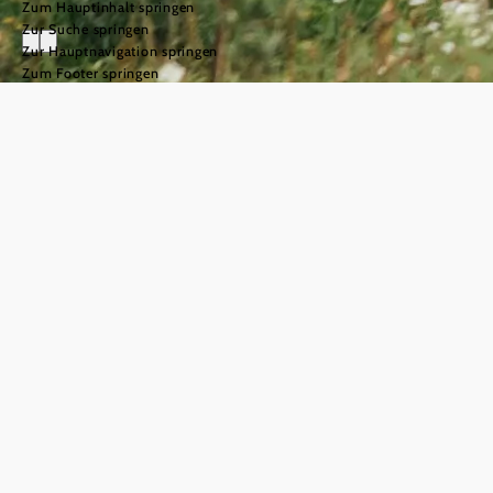
Zum Hauptinhalt springen
Zur Suche springen
Zur Hauptnavigation springen
Zum Footer springen
Weinwandern im
Weinviertel
©
© Weinviertel Tourismus/Sophie Menegaldo
In
Wanderschuhen
durch die