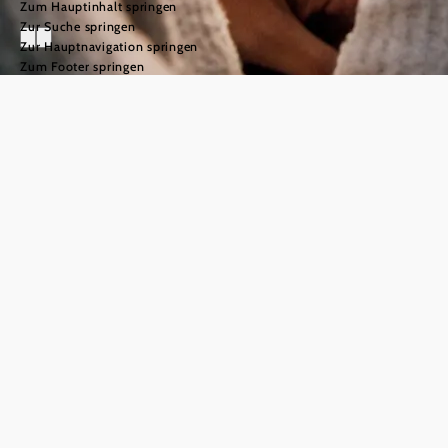
Zum Hauptinhalt springen
Zur Suche springen
Zur Hauptnavigation springen
Zum Footer springen
Weinviertler
Sunset Tasting
©
© Weinviertel Tourismus/Creating Click
Weinviertler
Sunset
Tasting: So