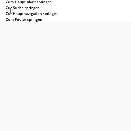
Zum Hauptinhalt springen
Zur Suche springen
Zur Hauptnavigation springen
Zum Footer springen
Korn- &
Gemüsekammer
Österreichs
Weinviertler
Spezialitäten