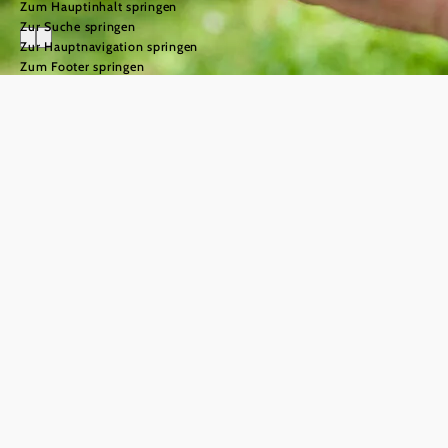
Zum Hauptinhalt springen
Zur Suche springen
Zur Hauptnavigation springen
Zum Footer springen
Ausflüge und
Projekttage
©
© Weinviertel Tourismus/Lahofer
Top-Tipp für Schulklassen:
Ausflüge & Projekttage im
Weinviertel