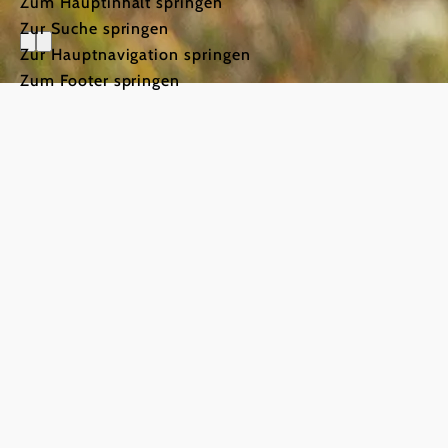
Zum Hauptinhalt springen
Zur Suche springen
Zur Hauptnavigation springen
Zum Footer springen
Urlaub & 
©
Weinviertel Tourismus / Michael Himml
Auf den
Hund