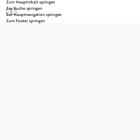
Zum Hauptinhalt springen
Zur Suche springen
Zur Hauptnavigation springen
Zum Footer springen
Kultur im
Weinviertel
Entdecken
Sie die
Bühnen im