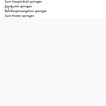
Zum Hauptinhalt springen
Zur Suche springen
Zur Hauptnavigation springen
Zum Footer springen
Pilgern im
Weinviertel
Auf stillen
Wegen
durchs