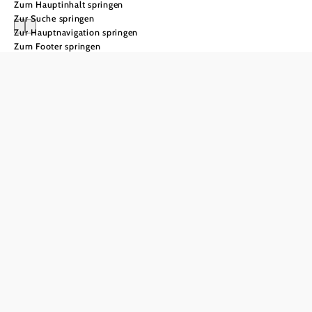
Zum Hauptinhalt springen
Zur Suche springen
Zur Hauptnavigation springen
Zum Footer springen
Lange Nacht der
Kellergassen
Die Lange Nacht der
Kellergassen: Weinkultur im
Glanz der Sterne