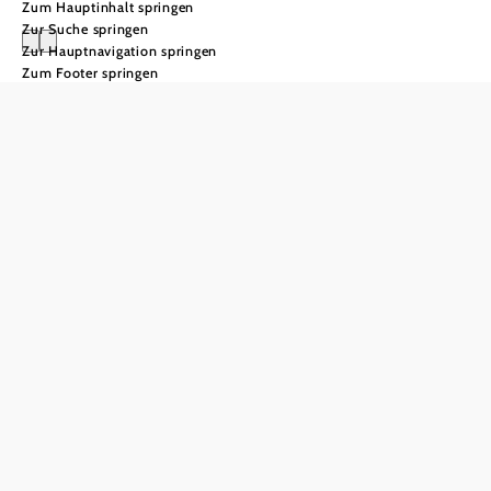
Zum Hauptinhalt springen
Zur Suche springen
Zur Hauptnavigation springen
Zum Footer springen
Zertifizierung:
Radpartner
Niederösterreich
Bietet Sie
Radfahrerinnen