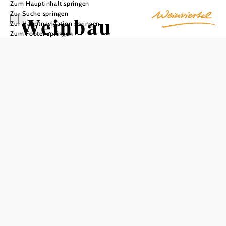
Zum Hauptinhalt springen
Zur Suche springen
Weinbau
Zur Hauptnavigation springen
Zum Footer springen
Schneider
In Merkliste speichern
Weinbau Schneider ist ein traditioneller Familienbetrieb,
der 1953 gegründet wurde und sich inmitten sanfter Hügel
in Niederrußbach, der größten Weinbaugemeinde im
Bezirk Korneuburg, befindet. Heute wird der Betrieb in
dritter Generation geführt und der Weinbau als
Nebenerwerb betrieben, wobei die gesamte Familie
traditionell mithilft. Es wird großer Wert auf umwelt- und
pflanzenfreundliche Arbeitsmethoden gelegt, um Hand in
Hand mit der Natur zu arbeiten. Durch gezielte Laubarbeit
wird die Sonneneinstrahlung auf die Traube ausgeglichen.