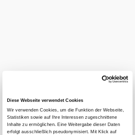
Mehrmalige, händische Lesedurchgänge sorgen für ein
optimales, physiologisch reifes Traubenmaterial. Im Keller
werden die Trauben je nach Sorte und Ausbauart weiter
verarbeitet und in klassischen Holzfässern oder modernen
Edelstahltanks vergoren und ausgebaut.
Dieser
Betrieb ist
ausgezeichnet
...
Das aktuelle Wetter in
Niederrußbach
Diese Webseite verwendet Cookies
Heute, 08.08.2026
19° bis 28°
Wir verwenden Cookies, um die Funktion der Webseite,
bewölkt
Statistiken sowie auf Ihre Interessen zugeschnittene
Windgeschwindigkeit
3,1 km/h
Inhalte zu ermöglichen. Eine Weitergabe dieser Daten
erfolgt ausschließlich pseudonymisiert. Mit Klick auf