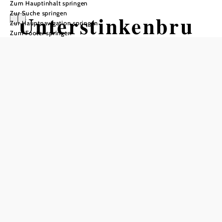
Zum Hauptinhalt springen
Zur Suche springen
Unterstinkenbru
Zur Hauptnavigation springen
Zum Footer springen
nn
In Merkliste speichern
Unterstinkenbrunn ist eine kleine Weinviertler Gemeinde
im Bezirk Mistelbach, gelegen am Südrand des Laaer
Beckens. Erstmals urkundlich erwähnt wurde der Ort im
Jahr 1147. Heute präsentiert er sich als typisches Weinbau-
Dorf mit romantischen Kellergassen sowie einem
bekannten Kellerdorf. Dazu erhebt sich – auf einer kleinen
Anhöhe an der Hauptstraße – die weithin sichtbare
römisch-katholische Pfarrkirche hll. Petrus und Paulus.
Ausflüge und Urlaubstage lassen sich in