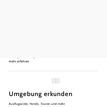
©
Gass
Buschenschank - Weingut Thomas Gass
Kellergasse Loamgrui, 2154 Unterstinkenbrunn
mehr erfahren
Umgebung erkunden
Ausflugsziele, Hotels, Touren und mehr