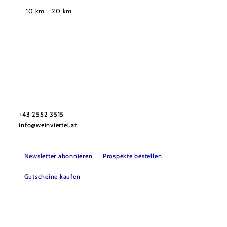
Suchradius
10 km
20 km
Urlaubsservice
Haben Sie Fragen? Wir helfen Ihnen gerne weiter.
+43 2552 3515
info@weinviertel.at
Newsletter abonnieren
Prospekte bestellen
Gutscheine kaufen
Kontakt
B2B
Presse
Impressum
AGB
Datenschutz
Barrierefreiheitserklärung