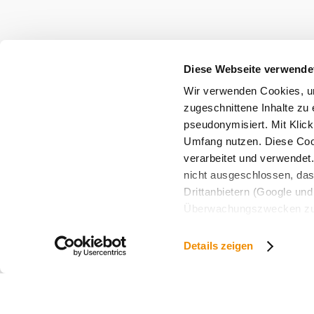
Diese Webseite verwende
Wir verwenden Cookies, um
zugeschnittene Inhalte zu 
pseudonymisiert. Mit Klic
Umfang nutzen. Diese Cook
verarbeitet und verwendet
nicht ausgeschlossen, da
Drittanbietern (Google und 
Überwachungszwecken zu e
Rechtsschutzmöglichkeite
personenbezogener Daten g
Details zeigen
eindeutige Zuordnung mögli
und Bildschirmauflösung a
späteren Deaktivierung fi