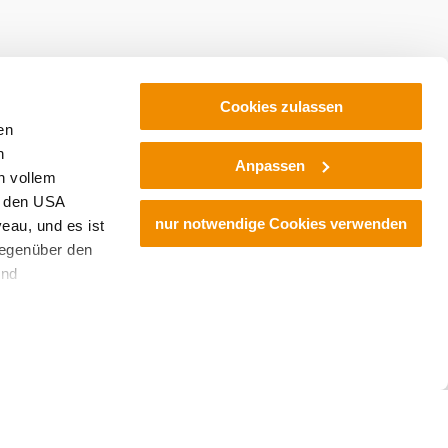
Cookies zulassen
en
h
Anpassen
n vollem
n den USA
nur notwendige Cookies verwenden
eau, und es ist
gegenüber den
und
den Schutz
dass keine
ieter, Endgerät
 einer möglichen