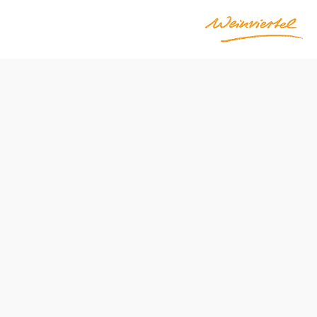
Öffnungszeiten
Montag
07:00 - 12:00 Uhr
13:00 - 19:00 Uhr
Dienstag
07:00 - 12:00 Uhr
Mittwoch
07:00 - 12:00 Uhr
Donnerstag
07:00 - 12:00 Uhr
Freitag
Samstag
geschlossen