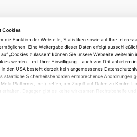
t Cookies
 die Funktion der Webseite, Statistiken sowie auf Ihre Interess
ermöglichen. Eine Weitergabe dieser Daten erfolgt ausschließlic
k auf „Cookies zulassen“ können Sie unsere Webseite weiterhin i
ies werden – mit Ihrer Einwilligung – auch von Drittanbietern i
. In den USA besteht derzeit kein angemessenes Datenschutzniv
ss staatliche Sicherheitsbehörden entsprechende Anordnungen 
Meta Platforms, Inc.) treffen, um Zugriff auf Daten zu Kontroll- 
rhalten. Dagegen gibt es keine wirksamen Rechtsbehelfe und
n. Zudem werden von den USA keine geeigneten Garantien für 
ewährt. Wir geben nur Ihre IP-Adresse (in gekürzter Form, so
ch ist) sowie technische Informationen wie Browser, Internetanb
n Google bzw. ein. Meta weiter. Weitere Details zu Cookies und
nden Sie in unserer
Datenschutzerklärung
.