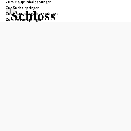
Zum Hauptinhalt springen
Zur Suche springen
Schloss
Zur Hauptnavigation springen
Zum Footer springen
Haggenberg
Anfrage übermitteln
In Merkliste speichern
Im Sanctum findet man einen einzigartigen Rückzugsort,
der Raum für Ruhe, Inspiration und Selbstfindung schafft.
Einfach Mal dem Alltag entfliehen und in die heilsame
Atmosphäre dieses kraftvollen Ortes eintauschen. Hier
kann man zur inneren Mitte finden, die Gelassenheit der