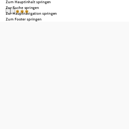
Zum Hauptinhalt springen
Zur Suche springen
Zur Hauptnavigation springen
Zum Footer springen
**** Landgut &
SPA Althof Retz
Anfrage übermitteln
Alle Angebote anzeigen