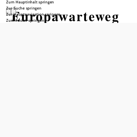
Zum Hauptinhalt springen
Zur Suche springen
Europawarteweg
Zur Hauptnavigation springen
Zum Footer springen
Wandertour ausgehend von
Obermarkersdorf
Schwierigkeit: mittel
Distanz: 2,81 km
Dauer: 0:45 h
Aufstieg: 139 Hm
Abstieg: 112 Hm
In Merkliste speichern