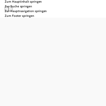
Zum Hauptinhalt springen
Zur Suche springen
Zur Hauptnavigation springen
Zum Footer springen
Ostern im
Weinviertel
Österliche Traditionen &
kulinarische Highlights
Das Weinviertel und seine genussvolle Gelassenheit laden
sowohl zur Ruhe und Beschaulichkeit während der