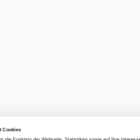
den
Newsletter 
eiter.
Gutscheine 
t Cookies
 die Funktion der Webseite, Statistiken sowie auf Ihre Interess