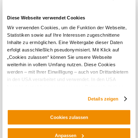
Stockerau/Kaiserrast nájdete na webovej stránke alebo v
aplikácii nextbike.
Diese Webseite verwendet Cookies
Aktuálne počasie v Stockerau
Wir verwenden Cookies, um die Funktion der Webseite,
Statistiken sowie auf Ihre Interessen zugeschnittene
Dnes, 06.08.2026
26° až 31°
Inhalte zu ermöglichen. Eine Weitergabe dieser Daten
erfolgt ausschließlich pseudonymisiert. Mit Klick auf
ľahké prehánky
„Cookies zulassen“ können Sie unsere Webseite
rýchlosť vetra
1,6 km/h
weiterhin in vollem Umfang nutzen. Diese Cookies
Zajtra, 07.08.2026
werden – mit Ihrer Einwilligung – auch von Drittanbietern
22° až 31°
in den USA verarbeitet und verwendet. In den USA
ľahký dážď
besteht derzeit kein angemessenes Datenschutzniveau,
rýchlosť vetra
1,9 km/h
und es ist nicht ausgeschlossen, dass staatliche
Details zeigen
Sicherheitsbehörden entsprechende Anordnungen
Preskúmať okolie
gegenüber den Drittanbietern (Google und Meta
Platforms, Inc.) treffen, um Zugriff auf Daten zu Kontroll-
Cookies zulassen
Výletné miesta, hotely, trasy a ďalšie
und Überwachungszwecken zu erhalten. Dagegen gibt es
keine wirksamen Rechtsbehelfe und
Polomer
10 km
20 km
Anpassen
vyhľadávania