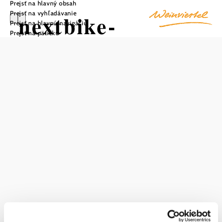
Prejsť na hlavný obsah
Prejsť na vyhľadávanie
nextbike-
Prejsť na hlavnú navigáciu
Prejsť na pätičku
Verleihstation
Stockerau /
Kaiserrast
Uložiť do zoznamu sledovania
Praktické bicykle nextbike sú k dispozícii nepretržite.
Bicykle nextbike si môžete prenajať po jednorazovej
registrácii. Bicykle sú k dispozícii v Dolnom Rakúsku od
apríla do polovice novembra. Viac informácií o počte
aktuálne dostupných bicyklov v požičovni nextbike v