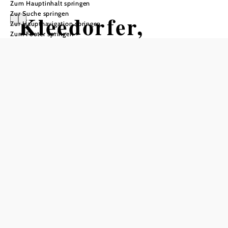
Zum Hauptinhalt springen
Zur Suche springen
Kleedorfer,
Zur Hauptnavigation springen
Zum Footer springen
Spargel, Obst
und mehr
In Merkliste speichern
Der Betrieb von Familie Kleedorfer liegt im südlichen
Weinviertel (Gemeinde Sierndorf) und bietet neben den
Klassikern wie Marillen, Marillennektar und Spargel auch
Wachteleier an.
Auch für Geschenkideen wird etwas geboten -
verschiedene Kochbücher oder aber auch ein