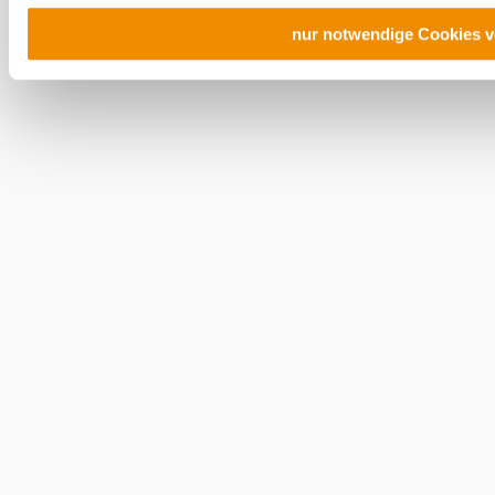
nur notwendige Cookies 
Urlaubsservice
Haben Sie Fragen? Wir helfen Ihnen gerne weiter.
+43 2552 3515
info@weinviertel.at
Newsletter abonnieren
Prospekte bestellen
Gutscheine kaufen
Kontakt
B2B
Presse
Impressum
AGB
Datenschutz
Barrierefreiheitserklärung
Haftungsausschluss
LE/LEADER