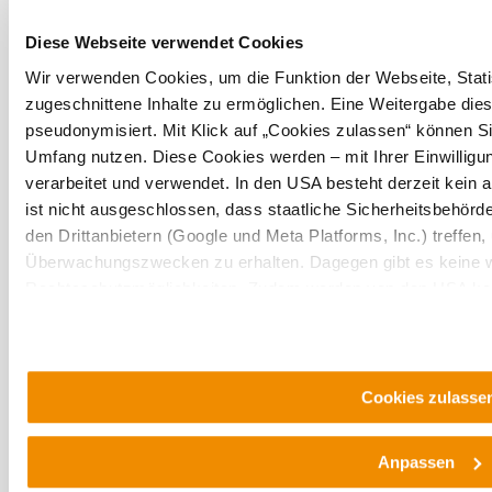
©
weitere Bilder in Galerie 
Diese Webseite verwendet Cookies
Fam. Kleedorfer
Das aktuelle Wetter in Höbersdorf
Wir verwenden Cookies, um die Funktion der Webseite, Statis
zugeschnittene Inhalte zu ermöglichen. Eine Weitergabe dies
pseudonymisiert. Mit Klick auf „Cookies zulassen“ können Si
Heute, 07.08.2026
28° bis 29°
Umfang nutzen. Diese Cookies werden – mit Ihrer Einwilligun
bewölkt
verarbeitet und verwendet. In den USA besteht derzeit kei
Windgeschwindigkeit
2,8 km/h
ist nicht ausgeschlossen, dass staatliche Sicherheitsbehö
den Drittanbietern (Google und Meta Platforms, Inc.) treffen,
Morgen, 08.08.2026
21° bis 29°
Überwachungszwecken zu erhalten. Dagegen gibt es keine 
Rechtsschutzmöglichkeiten. Zudem werden von den USA kein
bewölkt
personenbezogener Daten gewährt. Wir geben nur Ihre IP-Ad
Windgeschwindigkeit
2,3 km/h
eindeutige Zuordnung möglich ist) sowie technische Informati
Endgerät und Bildschirmauflösung an Google bzw. ein. Meta w
Umgebung erkunden
möglichen späteren Deaktivierung finden Sie in unserer
Dat
Cookies zulasse
Ausflugsziele, Hotels, Touren und mehr
Anpassen
Suchradius
10 km
20 km