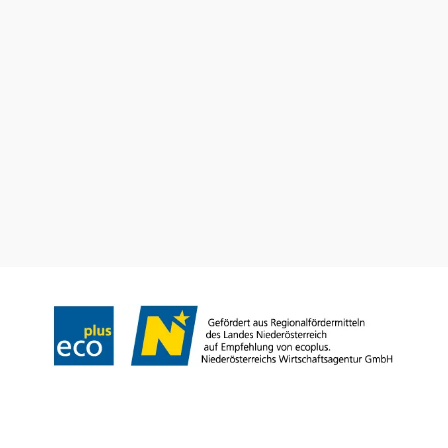
Dovolenkové služby
Máte otázky? Radi vám pomôžeme.
+43 2552 3515
info@weinviertel.at
Odtlačok
Copyright © Weinviertel Tourismus GmbH