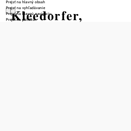
Prejsť na hlavný obsah
Prejsť na vyhľadávanie
Kleedorfer,
Prejsť na hlavnú navigáciu
Prejsť na pätičku
Spargel, Obst
und mehr
Uložiť do zoznamu sledovania
Farma rodiny Kleedorferovcov sa nachádza v južnej časti
Weinviertelu (obec Sierndorf) a ponúka prepeličie vajcia,
ako aj klasické produkty, ako sú marhule, marhuľový
nektár a špargľa.
V ponuke sú aj nápady na darčeky - k dispozícii sú tu
rôzne kuchárske knihy alebo dokonca kytica špargle.