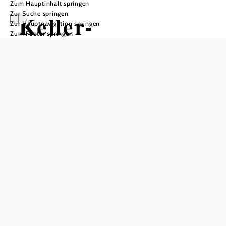
Zum Hauptinhalt springen
Zur Suche springen
Keller-
Zur Hauptnavigation springen
Zum Footer springen
Wohlfühlplatz in
der Kellergasse
Großkadolz
In Merkliste speichern
Die Großkadolzer Kellertrift umfasst rund 200 Keller und
Presshäuser. Der Wohlfühlkeller liegt zudem direkt an den
spannenden Rad- und Wanderrouten wie: TAR, Poltweg,