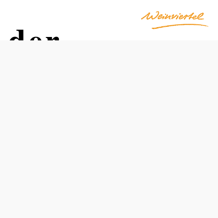
 der
Otváracie hodiny
apríl – október: denne od 9:00 do 20:00