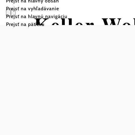
Prejsť na hlavný obsah
Prejsť na vyhľadávanie
Keller-Wo
Prejsť na hlavnú navigáciu
Prejsť na pätičku
Kellergas