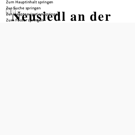
Zum Hauptinhalt springen
Zur Suche springen
Neusiedl an der
Zur Hauptnavigation springen
Zum Footer springen
Zaya
Öffnungszeiten
Montag
08:00 - 12:00 Uhr
Dienstag
08:00 - 12:00 Uhr
Mittwoch
08:00 - 12:00 Uhr
Donnerstag
08:00 - 12:00 Uhr
Freitag
08:00 - 12:00 Uhr
Samstag
geschlossen
Sonntag
geschlossen