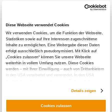
Restaurant im Haus
Eignungen
Diese Webseite verwendet Cookies
schlechtwettergeeignet
Wir verwenden Cookies, um die Funktion der Webseite,
für Kinder geeignet
Statistiken sowie auf Ihre Interessen zugeschnittene
Inhalte zu ermöglichen. Eine Weitergabe dieser Daten
Zahlungsmöglichkeiten
erfolgt ausschließlich pseudonymisiert. Mit Klick auf
„Cookies zulassen“ können Sie unsere Webseite
Ausschließlich Barzahlung
weiterhin in vollem Umfang nutzen. Diese Cookies
Das aktuelle Wetter in Palterndorf
werden – mit Ihrer Einwilligung – auch von Drittanbietern
in den USA verarbeitet und verwendet. In den USA
besteht derzeit kein angemessenes Datenschutzniveau,
Heute, 08.08.2026
25° bis 28°
und es ist nicht ausgeschlossen, dass staatliche
Details zeigen
hauptsächlich klar
Sicherheitsbehörden entsprechende Anordnungen
Windgeschwindigkeit
3,1 km/h
gegenüber den Drittanbietern (Google und Meta
Platforms, Inc.) treffen, um Zugriff auf Daten zu Kontroll-
Cookies zulassen
Morgen, 09.08.2026
16° bis 31°
und Überwachungszwecken zu erhalten. Dagegen gibt es