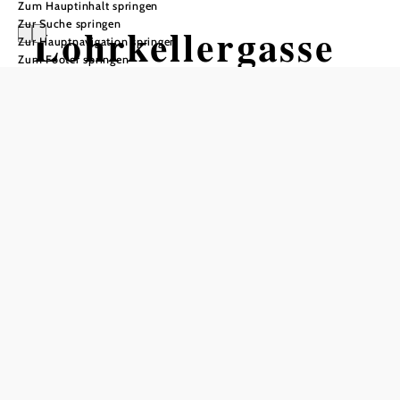
Zum Hauptinhalt springen
Zur Suche springen
Lohrkellergasse
Zur Hauptnavigation springen
Zum Footer springen
Frauendorf
Öffnungszeiten
nur mit Führung zu besichtigen
jederzeit frei zugänglich
Besichtigung nur von außen
In Merkliste speichern