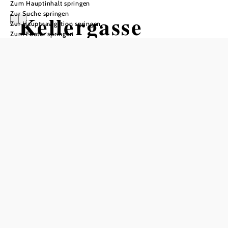
Zum Hauptinhalt springen
Zur Suche springen
Kellergasse
Zur Hauptnavigation springen
Zum Footer springen
Großkadolz
Öffnungszeiten
Die Keller sind nur bei Veranstaltungen oder Führungen
geöffnet.
nur mit Führung zu besichtigen
jederzeit frei zugänglich
Besichtigung nur von außen