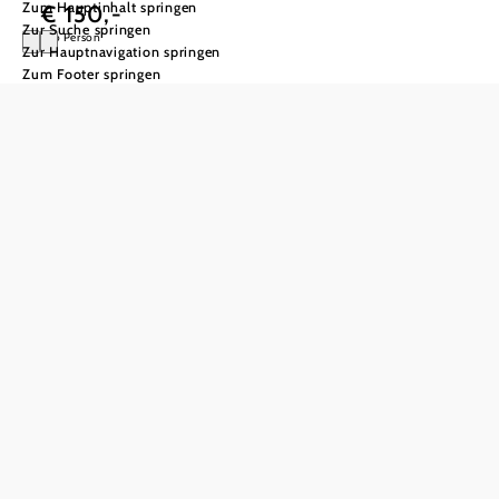
Zum Hauptinhalt springen
€ 150,-
Zur Suche springen
pro Person
Zur Hauptnavigation springen
Zum Footer springen
Tafeln bei den
Weinrittern
Bereits ausgebucht
AUSGEBUCHT: Ollersdorf I Im Weingarten beim Leonhardi-
Keller I Sa. 22.08.2026
Leider können wir Ihnen dieses Angebot nicht mehr anbieten.
Gerne können Sie aus den noch verfügbaren Angeboten
wählen.
Weitere Angebote