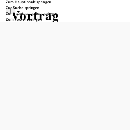
Zum Hauptinhalt springen
Zur Suche springen
Vortrag
Zur Hauptnavigation springen
Zum Footer springen
Zwischen
Realität und
Alogrithmus
Durchblick im digitalen KI Alltag
GiZ Region Manhartsberg, 3730 Eggenburg