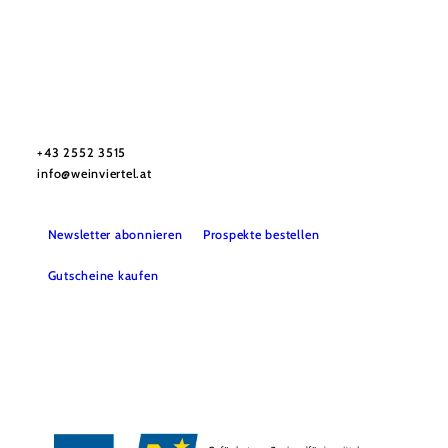
Urlaubsservice
Haben Sie Fragen? Wir helfen Ihnen gerne weiter.
+43 2552 3515
info@weinviertel.at
Newsletter abonnieren
Prospekte bestellen
Gutscheine kaufen
Kontakt
B2B
Presse
Impressum
AGB
Datenschutz
Barrierefreiheitserklärung
Haftungsausschluss
LE/LEADER