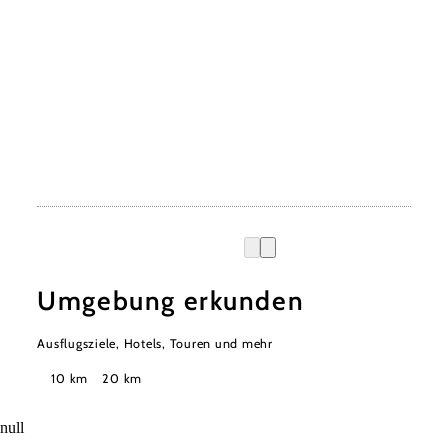
Umgebung erkunden
Ausflugsziele, Hotels, Touren und mehr
Suchradius
10 km
20 km
null