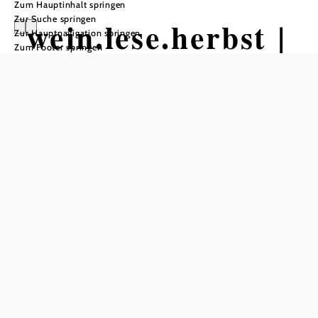
Zum Hauptinhalt springen
Zur Suche springen
wein.lese.herbst |
Zur Hauptnavigation springen
Zum Footer springen
Willi Wind im
Atrium
ATRIUM, 2273 Hohenau an der March