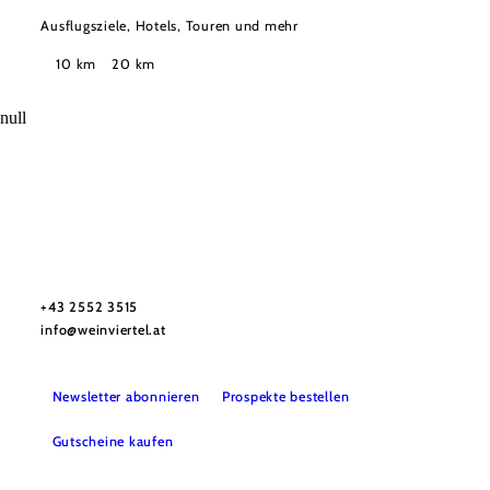
Ausflugsziele, Hotels, Touren und mehr
Suchradius
10 km
20 km
null
Urlaubsservice
Haben Sie Fragen? Wir helfen Ihnen gerne weiter.
+43 2552 3515
info@weinviertel.at
Newsletter abonnieren
Prospekte bestellen
Gutscheine kaufen