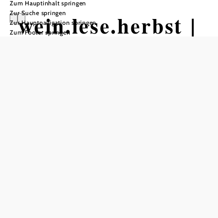
Zum Hauptinhalt springen
Zur Suche springen
wein.lese.herbst |
Zur Hauptnavigation springen
Zum Footer springen
Michael
Staribacher im
Hotel-Restaurant
Schweinberger
Hotel-Restaurant Schweinberger, 2100 Stetten