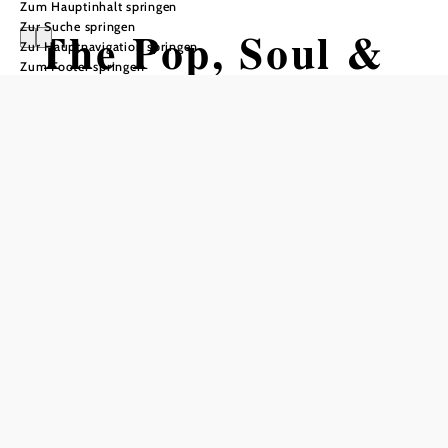
Zum Hauptinhalt springen
Zur Suche springen
The Pop, Soul &
Zur Hauptnavigation springen
Zum Footer springen
JAZZ SESSION
with „Baroness
of soul“
MONIKA
BALLWEIN
babü Bar & Bühne, 2120 Wolkersdorf im Weinviertel