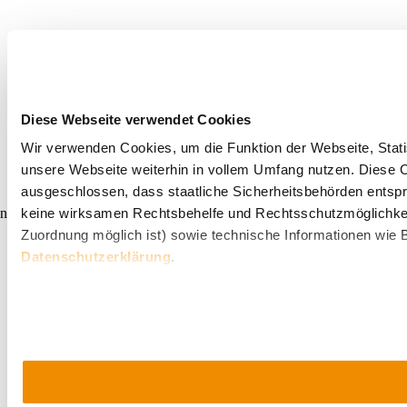
Umgebung erkunden
Diese Webseite verwendet Cookies
Ausflugsziele, Hotels, Touren und mehr
Wir verwenden Cookies, um die Funktion der Webseite, Statis
Suchradius
10 km
20 km
unsere Webseite weiterhin in vollem Umfang nutzen. Diese Co
ausgeschlossen, dass staatliche Sicherheitsbehörden entspr
null
keine wirksamen Rechtsbehelfe und Rechtsschutzmöglichkei
Zuordnung möglich ist) sowie technische Informationen wie B
Datenschutzerklärung
.
Urlaubsservice
Haben Sie Fragen? Wir helfen Ihnen gerne weiter.
+43 2552 3515
info@weinviertel.at