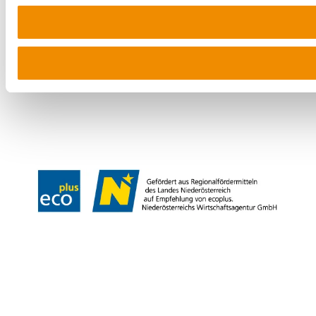
Newsletter abonnieren
Prospekte bestellen
Gutscheine kaufen
Kontakt
B2B
Presse
Impressum
AGB
Datenschutz
Barrierefreiheitserklärung
Haftungsausschluss
LE/LEADER
Copyright © Weinviertel Tourismus GmbH