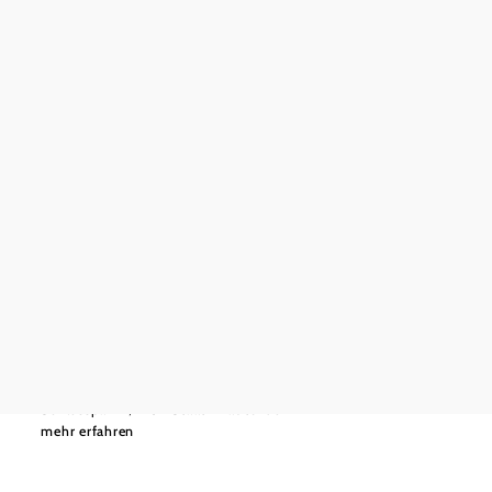
©
Marktgemeinde Staatz
Heuriger vor dem Schlosskeller
Schlosspark 1, 2134 Staatz-Kautendorf
mehr erfahren