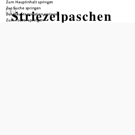
Zum Hauptinhalt springen
Zur Suche springen
Striezelpaschen
Zur Hauptnavigation springen
Zum Footer springen
in der Klause
Gasthaus Klause Staatz-Kautendorf, 2134 Staatz-Kautendorf
©
Bild von Ralphs_Fotos / Pixabay
Termine
Samstag, 31.10.2026
18:00-22:00 Uhr
In Merkliste speichern