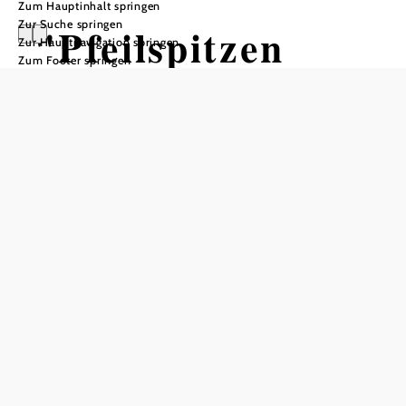
Zum Hauptinhalt springen
Zur Suche springen
"Pfeilspitzen
Zur Hauptnavigation springen
Zum Footer springen
schmieden" -
Workshop
MÖFA - ehem. Möbelfabrik, 3730 Eggenburg