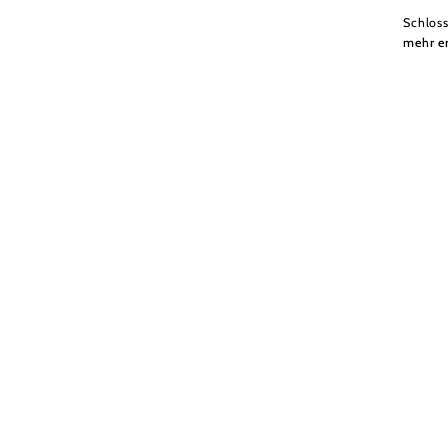
Schlos
mehr e