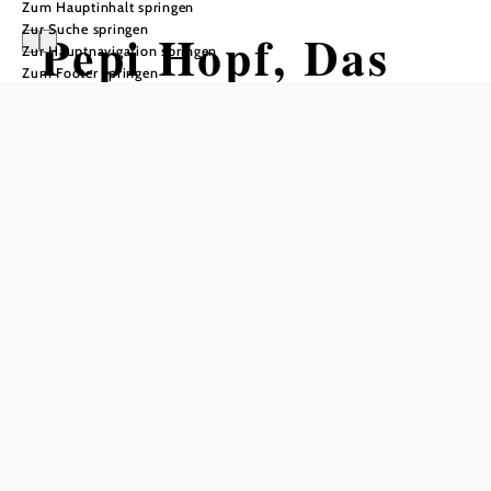
Zum Hauptinhalt springen
Zur Suche springen
Pepi Hopf, Das
Zur Hauptnavigation springen
Zum Footer springen
Beste kommt
noch!
(Vorpremiere) -
AUSVERKAUFT
Ein dirty old man im
Altweibersommer!
kultur im kotter, 2301 Groß-Enzersdorf