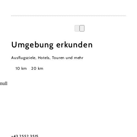
Umgebung erkunden
Ausflugsziele, Hotels, Touren und mehr
Suchradius
10 km
20 km
null
Urlaubsservice
Haben Sie Fragen? Wir helfen Ihnen gerne weiter.
+43 2552 3515