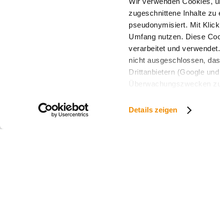
Wir verwenden Cookies, um
zugeschnittene Inhalte zu 
pseudonymisiert. Mit Klic
Umfang nutzen. Diese Cook
verarbeitet und verwendet
nicht ausgeschlossen, da
Drittanbietern (Google und 
Überwachungszwecken zu e
Rechtsschutzmöglichkeite
personenbezogener Daten g
Details zeigen
eindeutige Zuordnung mögli
und Bildschirmauflösung a
späteren Deaktivierung fi