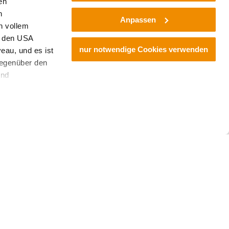
en
h
Anpassen
n vollem
n den USA
nur notwendige Cookies verwenden
eau, und es ist
gegenüber den
und
den Schutz
dass keine
ieter, Endgerät
 einer möglichen