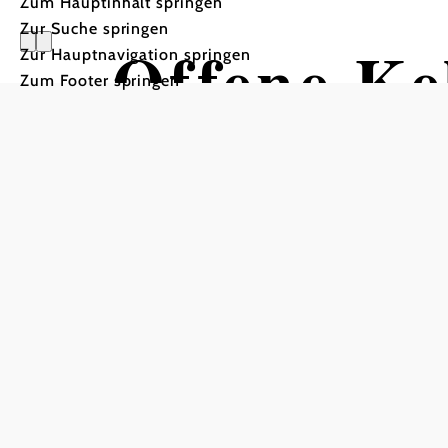
Zum Hauptinhalt springen
Zur Suche springen
Offene Ke
Zur Hauptnavigation springen
Zum Footer springen
Himmelba
Himmelbauerkeller in Untermarkersdorf, 2