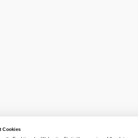
©
Regina Baumgartner
Top Heuriger Markwardkeller
Baumgartner
t Cookies