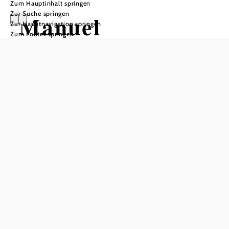
Zum Hauptinhalt springen
Zur Suche springen
Manuel
Zur Hauptnavigation springen
Zum Footer springen
Thalhammer -
"Keine Ahnung"
- Kabarett
Festsaal im Rathaus, 3730 Eggenburg