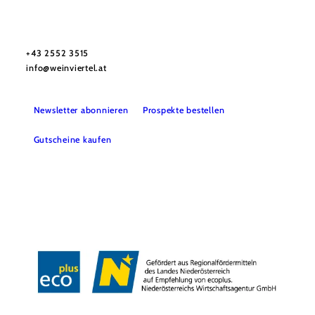
Urlaubsservice
Haben Sie Fragen? Wir helfen Ihnen gerne weiter.
+43 2552 3515
info@weinviertel.at
Newsletter abonnieren
Prospekte bestellen
Gutscheine kaufen
Kontakt
B2B
Presse
Impressum
AGB
Datenschutz
Barrierefreiheitserklärung
Haftungsausschluss
LE/LEADER