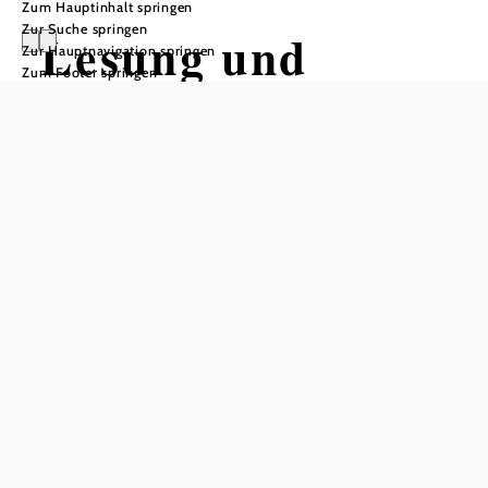
Zum Hauptinhalt springen
Zur Suche springen
Lesung und
Zur Hauptnavigation springen
Zum Footer springen
Gespräch mit
Hubert
Gaisbauer und
Hans Junek
Barocksaal (Kaisersaal), 3730 Eggenburg