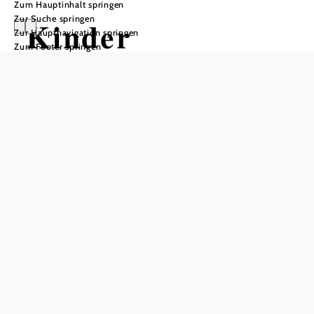
Zum Hauptinhalt springen
Zur Suche springen
Kinder
Zur Hauptnavigation springen
Zum Footer springen
Workshop:
Purpurzauber -
Färben wie die
Iberer
MAMUZ Museum Mistelbach, 2130 Mistelbach