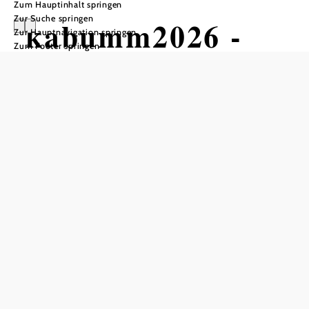
Zum Hauptinhalt springen
Zur Suche springen
kabumm2026 -
Zur Hauptnavigation springen
Zum Footer springen
Straßentheater
2026
Vom 19. bis 27. September 2026 auf
den schönsten Plätzen Stockeraus
Belvedereschlössl Stockerau, 2000 Stockerau