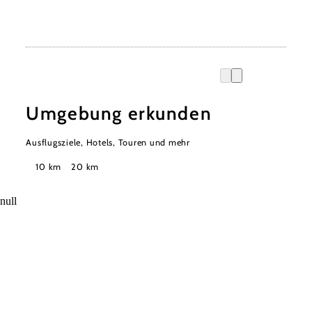
Umgebung erkunden
Ausflugsziele, Hotels, Touren und mehr
Suchradius
10 km
20 km
null
Urlaubsservice
Haben Sie Fragen? Wir helfen Ihnen gerne weiter.