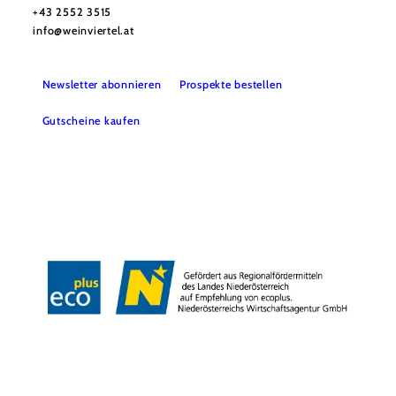
+43 2552 3515
info@weinviertel.at
Newsletter abonnieren
Prospekte bestellen
Gutscheine kaufen
Kontakt
B2B
Presse
Impressum
AGB
Datenschutz
Barrierefreiheitserklärung
Haftungsausschluss
LE/LEADER
Copyright © Weinviertel Tourismus GmbH