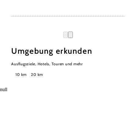
Umgebung erkunden
Ausflugsziele, Hotels, Touren und mehr
Suchradius
10 km
20 km
null
Urlaubsservice
Haben Sie Fragen? Wir helfen Ihnen gerne weiter.