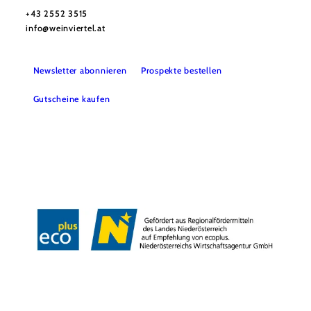
+43 2552 3515
info@weinviertel.at
Newsletter abonnieren
Prospekte bestellen
Gutscheine kaufen
Kontakt
B2B
Presse
Impressum
AGB
Datenschutz
Barrierefreiheitserklärung
Haftungsausschluss
LE/LEADER
Copyright © Weinviertel Tourismus GmbH