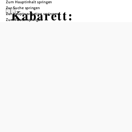
Zum Hauptinhalt springen
Zur Suche springen
Kabarett:
Zur Hauptnavigation springen
Zum Footer springen
Bernhard
Viktorin -
"BEST OF"
Sportplatz Gaweinstal, 2191 Gaweinstal