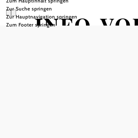
Zum Hauptinhalt springen
Zur Suche springen
INFO-VO
Zur Hauptnavigation springen
Zum Footer springen
HEILGE
mit Joe White Wolf
Energiezentrum Neugeist, 2115 Dörfles
In Merkliste speichern