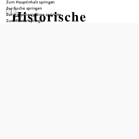
Zum Hauptinhalt springen
Zur Suche springen
Historische
Zur Hauptnavigation springen
Zum Footer springen
Handwerkskurse
für Kinder
immer donnerstags im Juli & August
MAMUZ Schloss Asparn/Zaya, 2151 Asparn an der Zaya