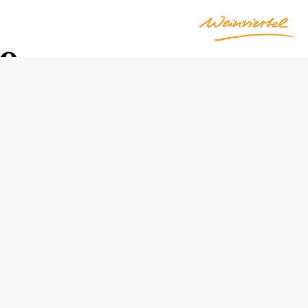
e
ciety" mit
Termine