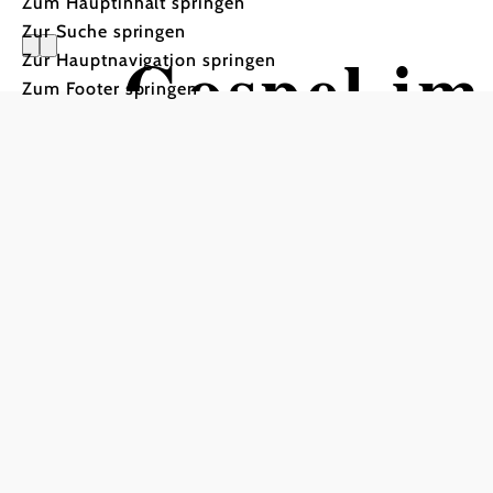
Zum Hauptinhalt springen
Zur Suche springen
Gospel im
Zur Hauptnavigation springen
Zum Footer springen
Internati
Big John 
Stadtsaal, 2301 Groß-Enzersdorf