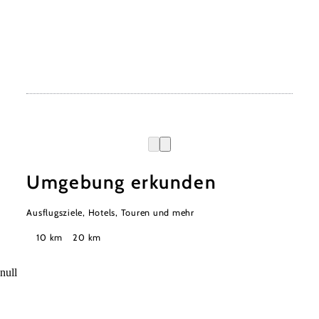
Umgebung erkunden
Ausflugsziele, Hotels, Touren und mehr
Suchradius
10 km
20 km
null