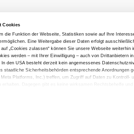
S
W
F
t Cookies
 die Funktion der Webseite, Statistiken sowie auf Ihre Interess
Ob
ermöglichen. Eine Weitergabe dieser Daten erfolgt ausschließlic
me
k auf „Cookies zulassen“ können Sie unsere Webseite weiterhin i
ies werden – mit Ihrer Einwilligung – auch von Drittanbietern i
. In den USA besteht derzeit kein angemessenes Datenschutzniv
ss staatliche Sicherheitsbehörden entsprechende Anordnungen 
Meta Platforms, Inc.) treffen, um Zugriff auf Daten zu Kontroll- 
rhalten. Dagegen gibt es keine wirksamen Rechtsbehelfe und
n. Zudem werden von den USA keine geeigneten Garantien für 
ewährt. Wir geben nur Ihre IP-Adresse (in gekürzter Form, so
ch ist) sowie technische Informationen wie Browser, Internetanb
n Google bzw. ein. Meta weiter. Weitere Details zu Cookies und
nden Sie in unserer
Datenschutzerklärung
.