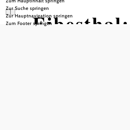
Zum Hauptinhalt springen
Zur Suche springen
Eibesthal
Zur Hauptnavigation springen
Zum Footer springen
Kindergarten Eibesthal, d
Eibesthal Kindergarten, 2130 Eibesthal