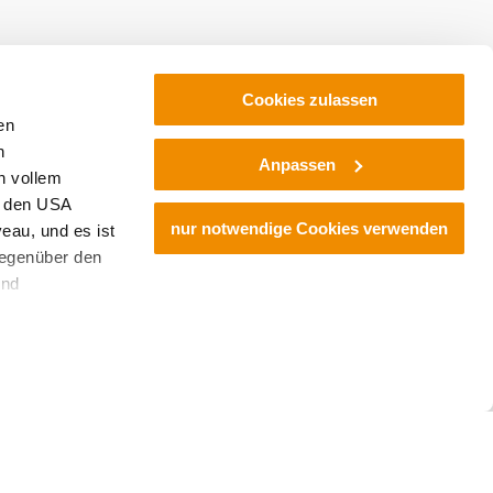
©
trobl
einbau, Buschenschank & Hofladen
amilie Strobl
Cookies zulassen
en
erort 78, 2130 Eibesthal
h
hr erfahren
Anpassen
n vollem
n den USA
nur notwendige Cookies verwenden
eau, und es ist
gegenüber den
und
den Schutz
dass keine
ieter, Endgerät
 einer möglichen