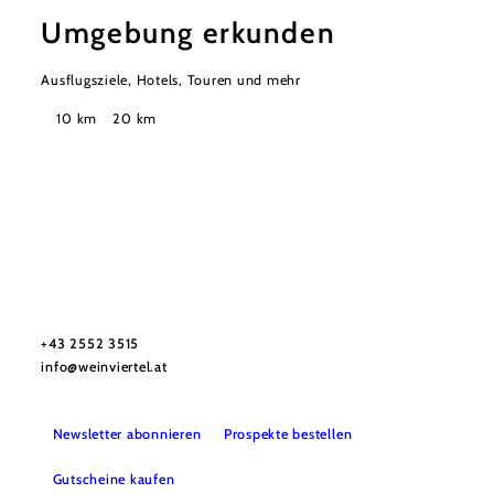
Umgebung erkunden
Ausflugsziele, Hotels, Touren und mehr
Suchradius
10 km
20 km
Urlaubsservice
Haben Sie Fragen? Wir helfen Ihnen gerne weiter.
+43 2552 3515
info@weinviertel.at
Newsletter abonnieren
Prospekte bestellen
Gutscheine kaufen