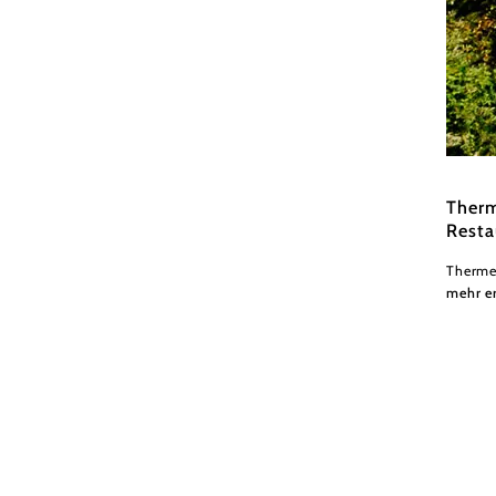
Therme
Therm
Rest
Thermen
mehr e