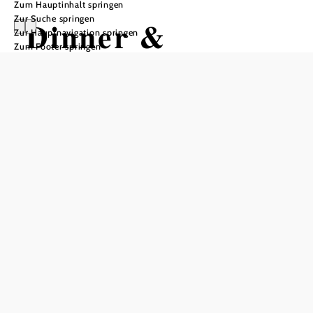
Zum Hauptinhalt springen
Zur Suche springen
Dinner &
Zur Hauptnavigation springen
Zum Footer springen
Kabarett mit
Bernhard
Viktorin -
"Irgendwas mit
Menschen"
freilich Essen. Trinken. Schlafen, 2136 Laa an der Thaya