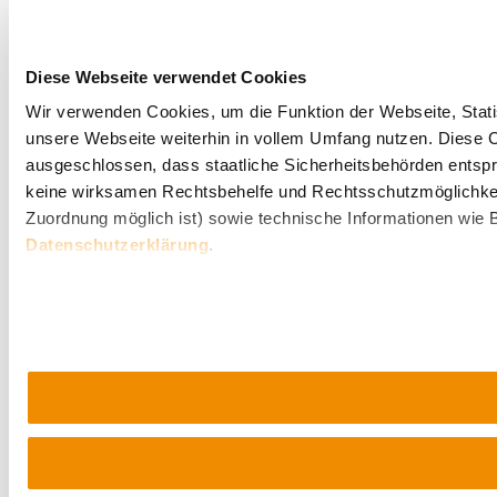
Diese Webseite verwendet Cookies
Wir verwenden Cookies, um die Funktion der Webseite, Statis
unsere Webseite weiterhin in vollem Umfang nutzen. Diese Co
ausgeschlossen, dass staatliche Sicherheitsbehörden entspr
keine wirksamen Rechtsbehelfe und Rechtsschutzmöglichkei
Umgebung erkunden
Zuordnung möglich ist) sowie technische Informationen wie B
Datenschutzerklärung
.
Ausflugsziele, Hotels, Touren und mehr
Suchradius
10 km
20 km
Urlaubsservice