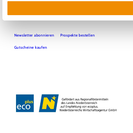
Haben Sie Fragen? Wir helfen Ihnen gerne weiter.
+43 2552 3515
info@weinviertel.at
Newsletter abonnieren
Prospekte bestellen
Gutscheine kaufen
Kontakt
B2B
Presse
Impressum
AGB
Datenschutz
Barrierefreiheitserklärung
Haftungsausschluss
LE/LEADER
Copyright © Weinviertel Tourismus GmbH