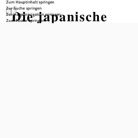
Zum Hauptinhalt springen
Zur Suche springen
Die japanische
Zur Hauptnavigation springen
Zum Footer springen
Schreivase
Kabarett
Kulturzentrum Alte Schule, 2161 Poysbrunn