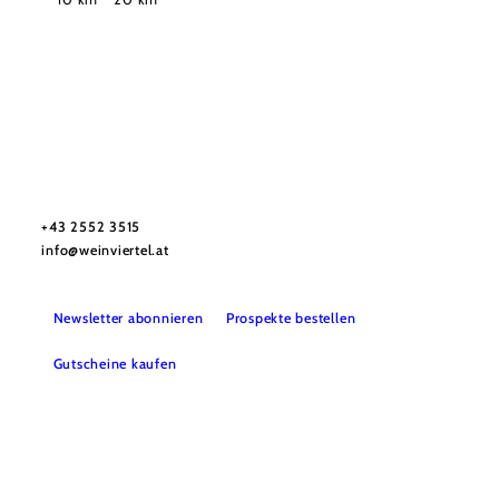
Urlaubsservice
Haben Sie Fragen? Wir helfen Ihnen gerne weiter.
+43 2552 3515
info@weinviertel.at
Newsletter abonnieren
Prospekte bestellen
Gutscheine kaufen
Kontakt
B2B
Presse
Impressum
AGB
Datenschutz
Barrierefreiheitserklärung
Haftungsausschluss
LE/LEADER