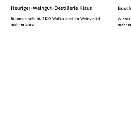
Heuriger-Weingut-Destillerie Klaus
Busc
Brünnerstraße 16, 2120 Wolkersdorf im Weinviertel
Wieners
mehr erfahren
mehr e