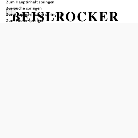
Zum Hauptinhalt springen
Zur Suche springen
BEISLROCKER
Zur Hauptnavigation springen
Zum Footer springen
“Ausgsteckt am
Stammtisch”
babü Bar & Bühne, 2120 Wolkersdorf im Weinviertel