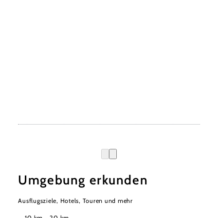
Umgebung erkunden
Ausflugsziele, Hotels, Touren und mehr
Suchradius
10 km
20 km